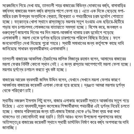
সরেজমিনে গিয়ে দেখা যায়, তালতলী শহর বাজারের বিভিন্ন দোকানের বর্জ্য, বাসাবাড়ির
বর্জ্যসহ বাজারের সকল বর্জ্য রাস্তার পাশে ফেলা হয়। এতে এক দিকে বেড়েছে মশা-
মাছির চরম উপদ্রব অন্যদিকে ক্রেতা, বিক্রেতা ও পথচারীদের চরম দুর্ভোগ পোহাতে
হচ্ছে। যত্রতত্র খোলা স্থানে রাস্তাজুড়ে ময়লার স্তূপ হওয়ায় এবং ছড়িয়ে-ছিটিয়ে
পড়ায় যান চলাচলসহ লোকজনের যাতায়াতে সমস্যা হচ্ছে। বিশেষ করে, জনবহুল ও
গুরুত্বপূর্ণ জায়গায় দিনের পর দিন ময়লা-আবর্জনা থাকায় চরম দুর্ভোগে পড়েছে
এলাকাবাসী। ময়লা থেকে দুর্গন্ধ ছড়িয়ে চারপাশের পরিবেশ বিষিয়ে উঠেছে। ফলে
জনভোগান্তি দেখা দিয়েছে পুরো শহরে। স্থায়ী সমাধানের জন্য কর্তৃপক্ষে কাছে দাবি
জানিয়েছে সাধারন ব্যবসায়ীরাসহ এলাকাবাসি।
তালতলী বাজারের আকলিমা ট্রের্ডাসের মালিক মিজানুর রহমান বলেন, আমাদের বাজারের
ময়লা ফেরার নির্দিষ্ট কোনো স্থান নেই। এ জন্য রাস্তার আশেপাশেই ময়লা ফেলা হচ্ছে।
ময়লার দুর্গন্ধে চলাচল করতে খুব কষ্ট হচ্ছে।
বাজারের আরেক ব্যবসায়ী জসিম উদ্দিন বলেন, যেখানে সেখানে ময়লা ফেলার কারণে
আবর্জনায় বাজারের কয়েকটি এলাকা নোংরা হয়ে রয়েছে। দ্রæত আমরা ময়লার দুর্গন্ধ
থেকে পরিত্রাণ চাই।
স্থানীয় নজরুল ইসলাম লিটু বলেন, বাজার এলাকায় কয়েকটি স্থানে আবর্জনার স্তূপ গড়ে
উঠেছে। এতে ব্যবসায়ী,স্কুল কলেজের শিক্ষার্থীরাসহ পথচারীরা এই দুর্গন্ধ নিয়েই চলতে
হচ্ছে। বাজার পরিস্কারের জন্য হাট-বাজার ইজারা থেকে ৫% টাকা ব্যয় করা কথা
থাকলেও তা কোনোদিনই করা হয়নি। তিনি আরও বলেন উপজেলা প্রশাসনের কাছে
অতিসত্ত¡র বাজারের কয়েকটি স্থানে স্থায়ী ডাস্টবিন নির্মাণ করে বর্জ্য অপসারণের দাবি
জানাচ্ছি।