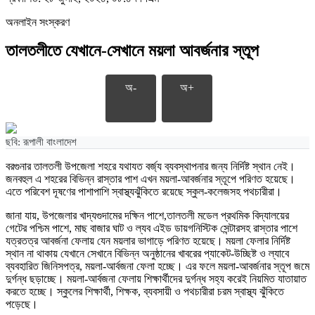
অনলাইন সংস্করণ
তালতলীতে যেখানে-সেখানে ময়লা আবর্জনার স্তূপ
অ-
অ+
ছবি: রূপালী বাংলাদেশ
বরগুনার তালতলী উপজেলা শহরে যথাযত বর্জ্য ব্যবস্থাপনার জন্য নির্দিষ্ট স্থান নেই।
জনবহুল এ শহরের বিভিন্ন রাস্তার পাশ এখন ময়লা-আবর্জনার স্তূপে পরিণত হয়েছে।
এতে পরিবেশ দূষণের পাশাপাশি স্বাস্থ্যঝুঁকিতে রয়েছে স্কুল-কলেজসহ পথচারীরা।
জানা যায়, উপজেলার খাদ্যগুদামের দক্ষিন পাশে,তালতলী মডেল প্রথমিক বিদ্যালয়ের
গেটের পশ্চিম পাশে, মাছ বাজার ঘাট ও ল্যব এইড ডায়গনিস্টিক সেন্টারসহ রাস্তার পাশে
যত্রতত্র আবর্জনা ফেলায় যেন ময়লার ভাগাড়ে পরিণত হয়েছে। ময়লা ফেলার নির্দিষ্ট
স্থান না থাকায় যেখানে সেখানে বিভিন্ন অনুষ্ঠানের খাবরের প্যাকেট-উচ্ছিষ্ট ও ল্যাবে
ব্যবহারিত জিনিসপত্র, ময়লা-আর্বজনা ফেলা হচ্ছে। এর ফলে ময়লা-আবর্জনার স্তূপ জমে
দুর্গন্ধ ছড়াচ্ছে। ময়লা-আর্বজনা ফেলায় শিক্ষার্থীদের দুর্গন্ধ সহ্য করেই নিয়মিত যাতায়াত
করতে হচ্ছে। স্কুলের শিক্ষার্থী, শিক্ষক, ব্যবসায়ী ও পথচারীরা চরম স্বাস্থ্য ঝুঁকিতে
পড়েছে।