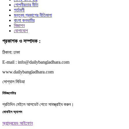
গোপনীয়তার নীতি
শর্তাবলী
মন্তব্য প্রকাশের নীতিমালা
বাংলা কনভার্টার
বিজ্ঞাপন
যোগাযোগ
প্রকাশক ও সম্পাদক :
ঠিকানা: ঢাকা
E-mail : info@dailybangladhara.com
www.dailybangladhara.com
সোশ্যাল মিডিয়া
নিউজলেটার
প্রতিদিন মেইলে আপডেট পেতে সাবস্ক্রাইব করুন।
মোবাইল অ্যাপস
অ্যান্ড্রয়েড
আইফোন