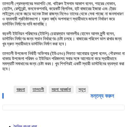
তালতলী প্রেসক্লাবের সভাপতি মো. খাইরুল ইসলাম আকাশ বলেন, শহরের দোকান,
হোটেল, রেস্টুরেন্ট, কনফেকশনারি, কয়েকটি ক্লিনিক, হাট বাজারের ইজারা এবং ট্রেড
লাইসেন্স থেকে বছরে অনেক টাকা রাজস্ব নিলেও তাদের থেকে সেবা পাচ্ছে না জনসাধারণ
ও ব্যবসায়ী প্রতিষ্ঠানগুলো। দ্রুত বর্জ্য অপসারণে স্থায়ীভাবে জায়গা নির্ধারণ করে
ডাস্টবিন নির্মাণের দাবি জানাচ্ছি।
বড়বগী ইউনিয়ন পরিষদের (ইউপি) চেয়ারম্যান আলমগীর হোসেন আলম মুন্সী বলেন,
ডাস্টবিন নির্মাণের জন্য স্থান নির্ধারণের চেষ্টা চলছে। বাজারের পরিবেশ ভাল রাখার জন্য
খুব দ্রুত স্থায়ীভাবে ডাস্টবিন নির্মাণ করা হবে।
তালতলী উপজেলা নির্বাহী অফিসার (ইউএনও) সিফাত আনোয়ার তুমপা বলেন, পৌরসভা না
থাকায় উপজেলা পরিষদ ও ইউনিয়ন পরিষদসহ সবার সঙ্গে আলোচনা করে স্থায়ীভাবে
সমস্যাটি সমাধানের জন্য চেষ্টা করব। খুব শিগগিরই একটি স্থায়ী ডাস্টবিনের ব্যবস্থা করা
হবে।
বরগুনা
তালতলী
ময়লা আবর্জনা
স্তূপ
মন্তব্য করুন
দৈনিক বাংলা ধারা