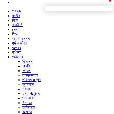
প্রচ্ছদ
জাতীয়
বিশ্ব
রাজনীতি
খেলা
শিক্ষা
আইন আদালত
ধর্ম ও জীবন
অপরাধ
বাণিজ্য
অন্যান্য
বিনোদন
চাকরি
মতামত
লাইফস্টাইল
পরিবেশ ও কৃষি
ক্যাম্পাস
স্বাস্থ্য
তথ্য-প্রযুক্তি
শুভ সংবাদ
উন্নয়ন
ব্যক্তিত্ব
আবাসন