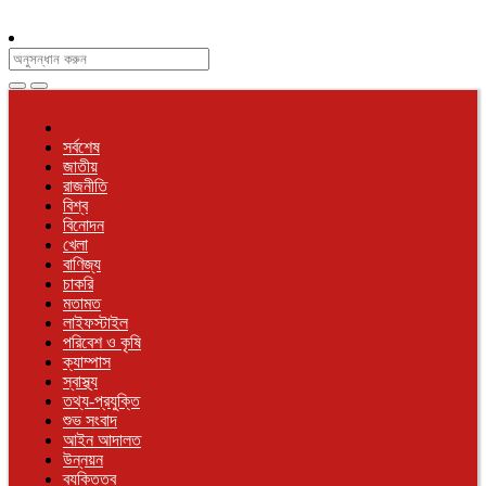
সর্বশেষ
জাতীয়
রাজনীতি
বিশ্ব
বিনোদন
খেলা
বাণিজ্য
চাকরি
মতামত
লাইফস্টাইল
পরিবেশ ও কৃষি
ক্যাম্পাস
স্বাস্থ্য
তথ্য-প্রযুক্তি
শুভ সংবাদ
আইন আদালত
উন্নয়ন
ব্যক্তিত্ব