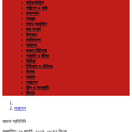
লাইফস্টাইল
পরিবেশ ও কৃষি
ক্যাম্পাস
স্বাস্থ্য
তথ্য-প্রযুক্তি
শুভ সংবাদ
উন্নয়ন
ব্যক্তিত্ব
আবাসন
ভ্রমণ বিচিত্রা
প্রকৃতি ও জীবন
মিডিয়া
ইতিহাস ও ঐতিহ্য
উৎসব
প্রবাস
সারাদেশ
শিল্প ও সংস্কৃতি
ফিচার
সারাদেশ
বরগুনা প্রতিনিধি
প্রকাশিত: ২৮ জুলাই, ২০২৪, ০৮:৪৭ পিএম