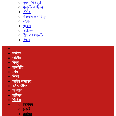
ভ্রমণ বিচিত্রা
প্রকৃতি ও জীবন
মিডিয়া
ইতিহাস ও ঐতিহ্য
উৎসব
প্রবাস
সারাদেশ
শিল্প ও সংস্কৃতি
ফিচার
সর্বশেষ
জাতীয়
বিশ্ব
রাজনীতি
খেলা
শিক্ষা
আইন আদালত
ধর্ম ও জীবন
অপরাধ
বাণিজ্য
ভিডিও
বিনোদন
চাকরি
মতামত